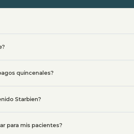
e?
pagos quincenales?
nido Starbien?
zar para mis pacientes?