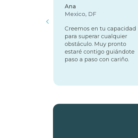
Ana
Mexico, DF
ocionado
Creemos en tu capacidad
el hermoso
para superar cualquier
arbien ha
obstáculo. Muy pronto
ara
estaré contigo guiándote
paso a paso con cariño.