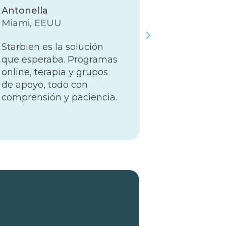
Antonella
Joshua
Miami, EEUU
Lima, Perú
Starbien es la solución
Estoy muy
que esperaba. Programas
por poder 
online, terapia y grupos
trabajo qu
de apoyo, todo con
desarrolla
comprensión y paciencia.
nosotros.