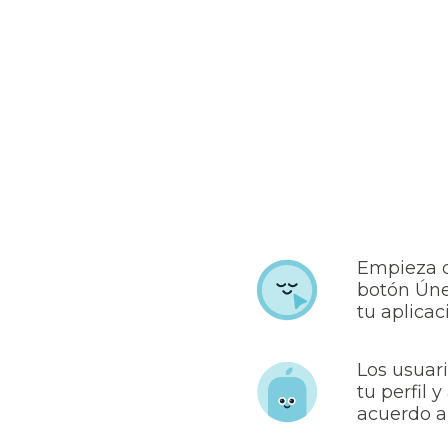
Empieza d
botón Úne
tu aplicac
Los usuari
tu perfil 
acuerdo a